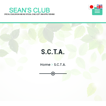
Togg
navi
S.C.T.A.
Home
S.C.T.A.