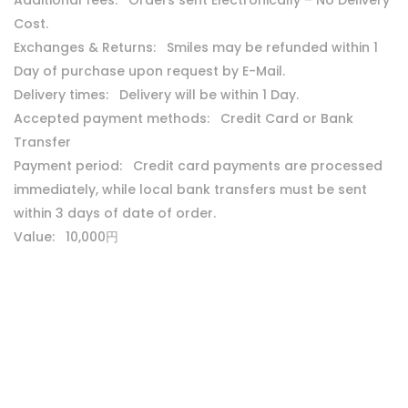
Additional fees: Orders sent Electronically – No Delivery
Cost.
Exchanges & Returns: Smiles may be refunded within 1
Day of purchase upon request by E-Mail.
Delivery times: Delivery will be within 1 Day.
Accepted payment methods: Credit Card or Bank
Transfer
Payment period: Credit card payments are processed
immediately, while local bank transfers must be sent
within 3 days of date of order.
Value: 10,000円