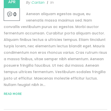
APR
By
Cartan
In
0
Aenean aliquam egestas augue, eu
venenatis massa maximus sed. Nam
convallis vestibulum purus ac egestas. Morbi auctor
fermentum accumsan. Curabitur porta aliquam auctor.
Aliquam finibus lectus a ultricies tempus. Etiam tincidunt
turpis lorem, nec elementum lectus blandit eget. Mauris
condimentum non eros rhoncus varius. Cras rutrum risus
a massa finibus, vitae semper nibh elementum. Aenean
posuere fringilla faucibus. Ut nec dui massa. Aenean
tempus ultrices fermentum. Vestibulum sodales fringilla
justo ut efficitur. Maecenas molestie efficitur luctus.
Nullam feugiat nibh in...
READ MORE