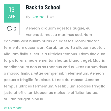
Back to School
13
APR
By
Cartan
In
0
Aenean aliquam egestas augue, eu
venenatis massa maximus sed. Nam
convallis vestibulum purus ac egestas. Morbi auctor
fermentum accumsan. Curabitur porta aliquam auctor.
Aliquam finibus lectus a ultricies tempus. Etiam tincidunt
turpis lorem, nec elementum lectus blandit eget. Mauris
condimentum non eros rhoncus varius. Cras rutrum risus
a massa finibus, vitae semper nibh elementum. Aenean
posuere fringilla faucibus. Ut nec dui massa. Aenean
tempus ultrices fermentum. Vestibulum sodales fringilla
justo ut efficitur. Maecenas molestie efficitur luctus.
Nullam feugiat nibh in...
READ MORE