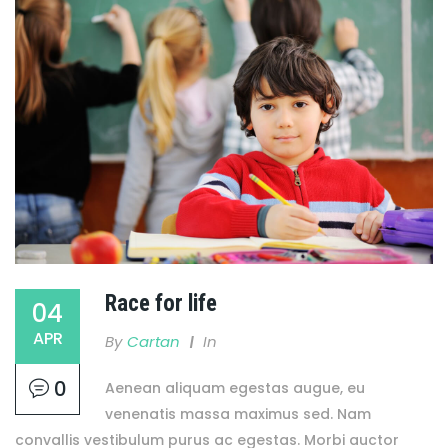
Race for life
04
APR
By
Cartan
In
0
Aenean aliquam egestas augue, eu
venenatis massa maximus sed. Nam
convallis vestibulum purus ac egestas. Morbi auctor