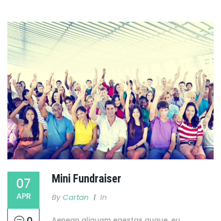
Mini Fundraiser
07
APR
By
Cartan
In
0
Aenean aliquam egestas augue, eu