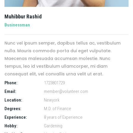
Muhibbur Rashid
Businessman
Nunc vel ipsum semper, dapibus tellus ac, vestibulum
nulla. Mauris commodo porta dui eget vulputate.
Maecenas malesuada accumsan molestie. Nunc
tempus, leo id vestibulum ullamcorper, mi diam
consequat elit, vel convallis urna velit ut erat.
Phone:
1723801729
Email:
member@volunteer.com
Location:
Newyork
Degrees:
M.D. of Finance
Experience:
8 years of Experience
Hobby:
Gardening