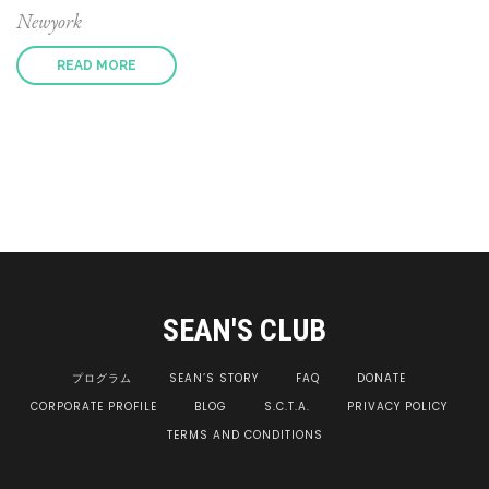
Newyork
READ MORE
SEAN'S CLUB
プログラム
SEAN’S STORY
FAQ
DONATE
CORPORATE PROFILE
BLOG
S.C.T.A.
PRIVACY POLICY
TERMS AND CONDITIONS