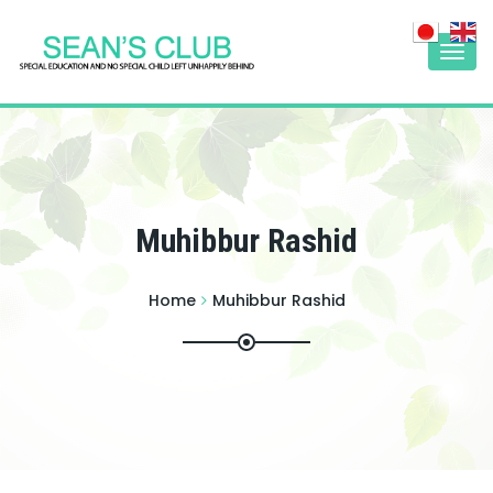
Togg
navi
Muhibbur Rashid
Home
Muhibbur Rashid