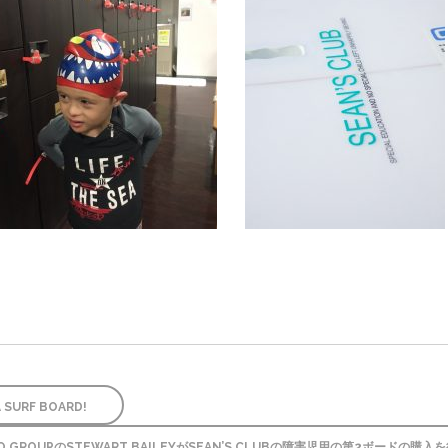
URF BOARD!
GAMBO GROUPのSTEWART BAILEYがSEAN’S CLUBの障害児用の第2