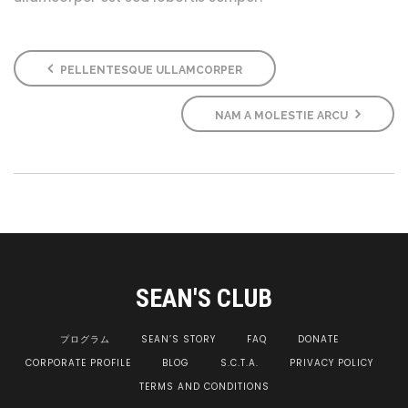
PELLENTESQUE ULLAMCORPER
NAM A MOLESTIE ARCU
SEAN'S CLUB
プログラム
SEAN’S STORY
FAQ
DONATE
CORPORATE PROFILE
BLOG
S.C.T.A.
PRIVACY POLICY
TERMS AND CONDITIONS