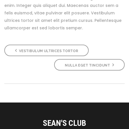
enim. Integer quis aliquet dui. Maecenas auctor sem a
felis euismod, vitae pulvinar elit posuere. Vestibulum
ultrices tortor sit amet elit pretium cursus. Pellentesque
ullamcorper est sed lobortis semper.
VESTIBULUM ULTRICES TORTOR
NULLA EGET TINCIDUNT
SEAN'S CLUB