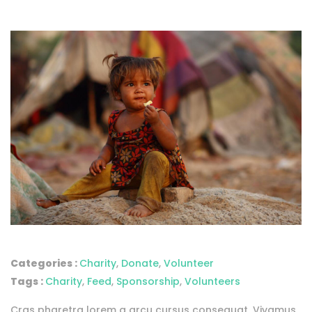
Categories :
Charity
,
Donate
,
Volunteer
Tags :
Charity
,
Feed
,
Sponsorship
,
Volunteers
Cras pharetra lorem a arcu cursus consequat. Vivamus